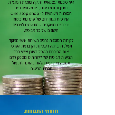
היא סוכנות עצמאית, ותיקה ומוכרת הפועלת
במגוון תחומי ביטוח, פנסיה ופיננסיים.
הסוכנות משמשת כ- One stop shop
המרכזת מגוון רחב של פתרונות ביטוח
יצירתיים וממוקדים שמתאימים לצרכים
השונים של כל מבוטח.
לקוחות הסוכנות נהנים משירות אישי ממוקד
ויעיל, הן ברמה העסקית והן ברמת הפרט.
צוות הסוכנות מטפל באופן אישי בכל
תביעות הביטוח של לקוחותינו ומספק להם
תמיכה מקצועית מלאה בהתנהלות מול
חברות הביטוח.
תחומי התמחות